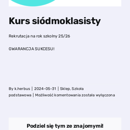
Kurs siódmoklasisty
Rekrutacja na rok szkolny 25/26
GWARANCJA SUKCESU!
By
k.herbus
|
2024-05-31
|
Sklep
,
Szkoła
Kurs
podstawowa
|
Możliwość komentowania
została wyłączona
siódmoklasisty
Podziel się tym ze znajomymi!