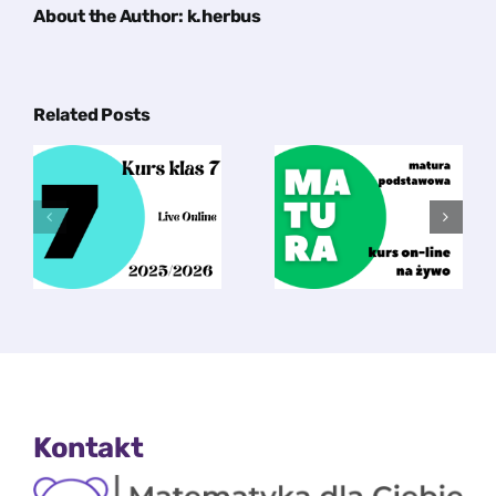
About the Author:
k.herbus
Related Posts
Kurs
Konsultacje
maturalny –
indywidualne
ty
Matura
– pakiet
Podstawowa
godzin.
Kontakt