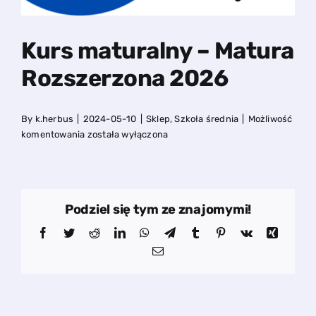
Kurs maturalny – Matura
Rozszerzona 2026
By
k.herbus
|
2024-05-10
|
Sklep
,
Szkoła średnia
|
Możliwość
Kurs
komentowania
została wyłączona
maturalny
–
Matura
Rozszerzona
Podziel się tym ze znajomymi!
2026
Facebook
Twitter
Reddit
LinkedIn
WhatsApp
Telegram
Tumblr
Pinterest
Vk
Xing
Email