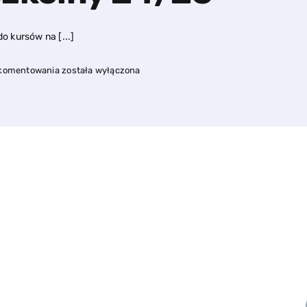
o kursów na [...]
Rekrutacja
 komentowania
została wyłączona
rok
szkolny
24/25