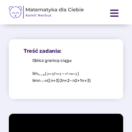
Skip
to
content
Treść zadania:
Oblicz granicę ciągu:
l
i
m
(
−
)
2
2
(
n
+
3
)
n
+
2
n
+
1
n
+
3
n
→
∞
limn→∞((n+3)2n+2−n2+1n+3)